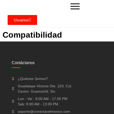
Usuarios
Compatibilidad
Contáctanos
¿Quiénes Somos?
Guadalupe Victoria Ote .103, Col.
Centro. Guamúchil, Sin.
Lun - Vie : 8:00 AM - 17:00 PM
Sab: 8:00 AM - 13:00 PM.
soporte@conectacelmexico.com